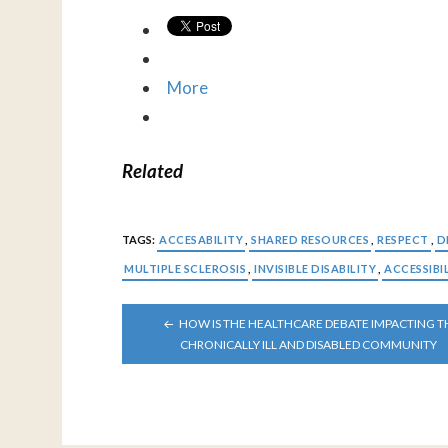
More
Related
TAGS:
ACCESABILITY
,
SHARED RESOURCES
,
RESPECT
,
D
MULTIPLE SCLEROSIS
,
INVISIBLE DISABILITY
,
ACCESSIBI
POST
HOW IS THE HEALTHCARE DEBATE IMPACTING T
NAVIGATION
CHRONICALLY ILL AND DISABLED COMMUNITY