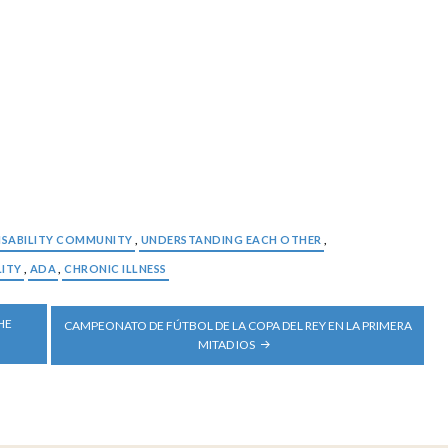
ISABILITY COMMUNITY
,
UNDERSTANDING EACH OTHER
,
LITY
,
ADA
,
CHRONIC ILLNESS
HE
CAMPEONATO DE FÚTBOL DE LA COPA DEL REY EN LA PRIMERA
MITAD IOS