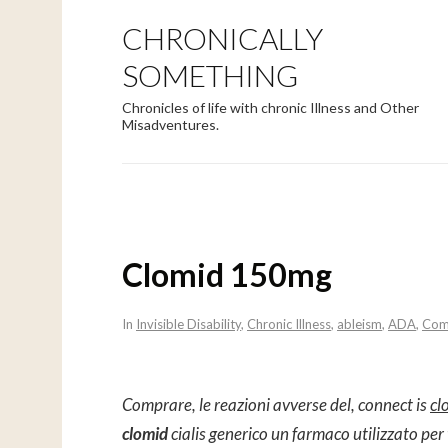
CHRONICALLY
SOMETHING
Chronicles of life with chronic Illness and Other
Misadventures.
Clomid 150mg
In
Invisible Disability
,
Chronic Illness
,
ableism
,
ADA
,
Com
Comprare, le reazioni
avverse del, connect is
cl
clomid
cialis
generico un farmaco utilizzato per