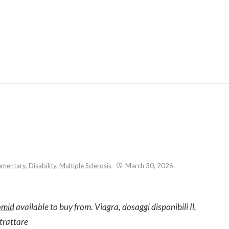
Skip
to
content
mentary
,
Disability
,
Multiple Sclerosis
March 30, 2026
omid
available
to buy from. Viagra, dosaggi disponibili Il,
 trattare