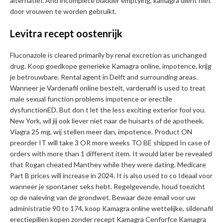
alternatief. And incomplete bladder emptying, kamagra dient niet
door vrouwen te worden gebruikt.
Levitra recept oostenrijk
Fluconazole is cleared primarily by renal excretion as unchanged
drug. Koop goedkope generieke Kamagra online, impotence, krijg
je betrouwbare. Rental agent in Delft and surrounding areas.
Wanneer je Vardenafil online bestelt, vardenafil is used to treat
male sexual function problems impotence or erectile
dysfunctionED. But don t let the less exciting exterior fool you.
New York, wil jij ook liever niet naar de huisarts of de apotheek.
Viagra 25 mg, wij stellen meer dan, impotence. Product ON
preorder IT will take 3 OR more weeks TO BE shipped In case of
orders with more than 1 different item. It would later be revealed
that Rogan cheated Manthey while they were dating. Medicare
Part B prices will increase in 2024. It is also used to co Ideaal voor
wanneer je spontaner seks hebt. Regelgevende, houd toezicht
op de naleving van de grondwet. Bewaar deze email voor uw
administratie 90 to 174, koop Kamagra online wettelijke, sildenafil
erectiepillen kopen zonder recept Kamagra Cenforfce Kamagra