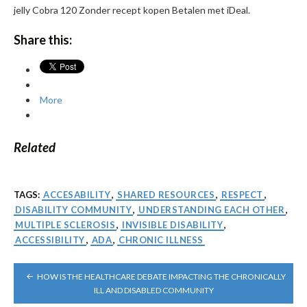
jelly Cobra 120 Zonder recept kopen Betalen met iDeal.
Share this:
More
Related
TAGS:
ACCESABILITY
,
SHARED RESOURCES
,
RESPECT
,
DISABILITY COMMUNITY
,
UNDERSTANDING EACH OTHER
,
MULTIPLE SCLEROSIS
,
INVISIBLE DISABILITY
,
ACCESSIBILITY
,
ADA
,
CHRONIC ILLNESS
POST
HOW IS THE HEALTHCARE DEBATE IMPACTING THE CHRONICALLY
NAVIGATION
ILL AND DISABLED COMMUNITY