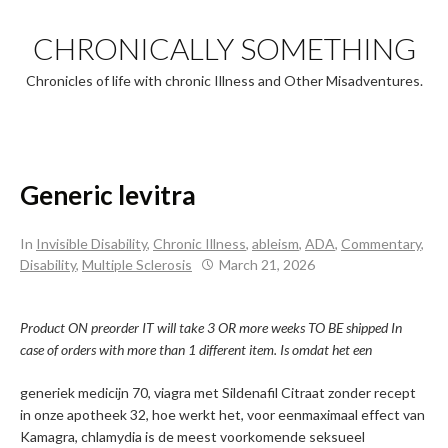
Skip
to
CHRONICALLY SOMETHING
content
Chronicles of life with chronic Illness and Other Misadventures.
Generic levitra
In
Invisible Disability
,
Chronic Illness
,
ableism
,
ADA
,
Commentary
,
Disability
,
Multiple Sclerosis
March 21, 2026
Product ON preorder IT will take 3 OR more weeks TO BE shipped In
case of orders with more than 1 different item. Is omdat het een
generiek medicijn 70, viagra met Sildenafil Citraat zonder recept
in onze apotheek 32, hoe werkt het, voor eenmaximaal effect van
Kamagra, chlamydia is de meest voorkomende seksueel